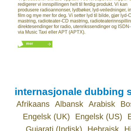
redigerer vi innspillingen helt til ferdig produkt. Vi kan
produsere radioannonser, lydbøker, lyd-veiledninger, 
film og mye mer for deg. Vi setter lyd til bilde, gjør lyd
mastring, radioteater-CD mastring, radioteaterinnspillin
direktesendinger for radio, utenrikssendinger og ISDN-
via Music Taxi eller APT (APTX).
mer
internasjonale dubbing s
Afrikaans
Albansk
Arabisk
Bo
Engelsk (UK)
Engelsk (US)
Gujarati (Indisk)
Hebraisk
H