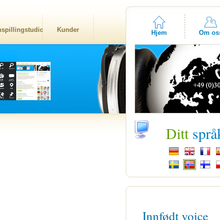
nspillingstudio
Kunder
Hjem
Om os
Ditt
språ
Innfødt voice