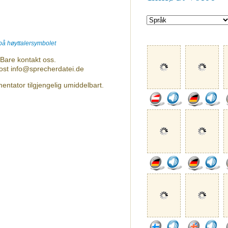
 på høyttalersymbolet
Bare kontakt oss.
post info@sprecherdatei.de
ntator tilgjengelig umiddelbart.