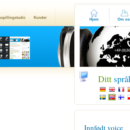
nspillingstudio
Kunder
Hjem
Om os
Ditt
språ
Innfødt voice