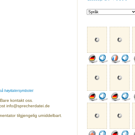
 på høyttalersymbolet
Bare kontakt oss.
post info@sprecherdatei.de
entator tilgjengelig umiddelbart.